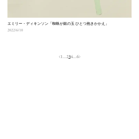
エミリー・ディキンソン「蜘蛛が銀の玉 ひとつ抱きかかえ」 
2022/6/10
...
...
1
2
3
4
6