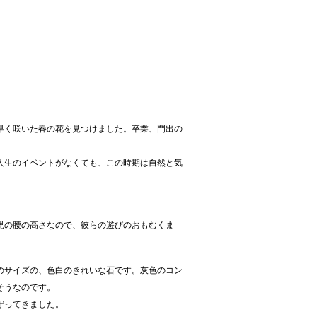
早く咲いた春の花を見つけました。卒業、門出の
人生のイベントがなくても、この時期は自然と気
児の腰の高さなので、彼らの遊びのおもむくま
のサイズの、色白のきれいな石です。灰色のコン
そうなのです。
守ってきました。