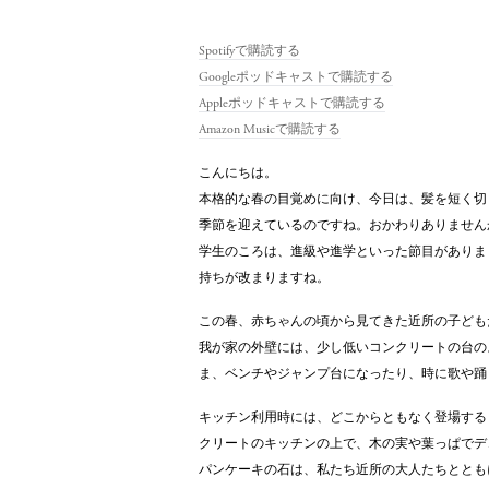
Spotifyで購読する
Googleポッドキャストで購読する
Appleポッドキャストで購読する
Amazon Musicで購読する
こんにちは。
本格的な春の目覚めに向け、今日は、髪を短く切
季節を迎えているのですね。おかわりありません
学生のころは、進級や進学といった節目がありま
持ちが改まりますね。
この春、赤ちゃんの頃から見てきた近所の子ども
我が家の外壁には、少し低いコンクリートの台の
ま、ベンチやジャンプ台になったり、時に歌や踊
キッチン利用時には、どこからともなく登場する
クリートのキッチンの上で、木の実や葉っぱでデ
パンケーキの石は、私たち近所の大人たちととも