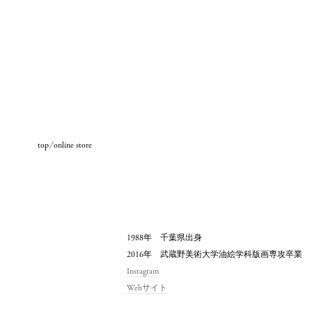
Skip to content
top
online store
all
1988年 千葉県出身
2016年 武蔵野美術大学油絵学科版画専攻卒業
Instagram
Webサイト