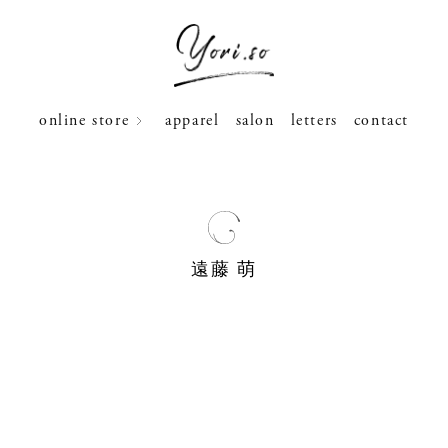
online store
apparel
salon
letters
contact
遠藤 萌