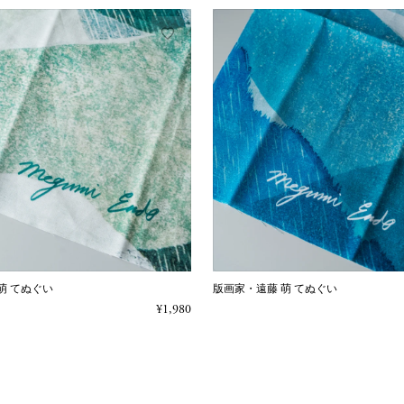
萌 てぬぐい
版画家・遠藤 萌 てぬぐい
¥1,980