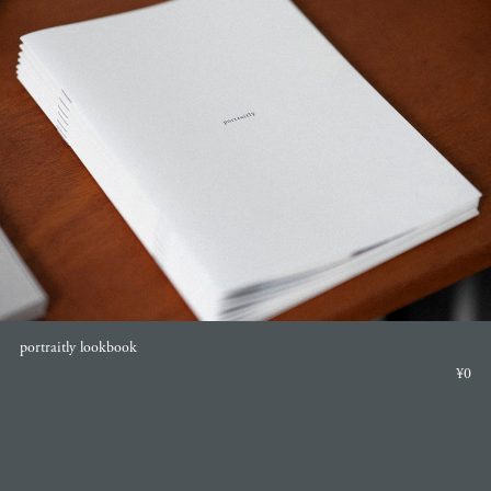
portraitly lookbook
¥0