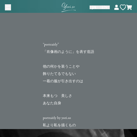
Skip to content
JA
EN
“portraitly”
「肖像画のように」を表す造語
他の何かを装うことや
飾りたてるでもない
一着の服が引き出すのは
本来もつ 美しさ
あなた自身
portraitly by yori.so
私より私を描くもの