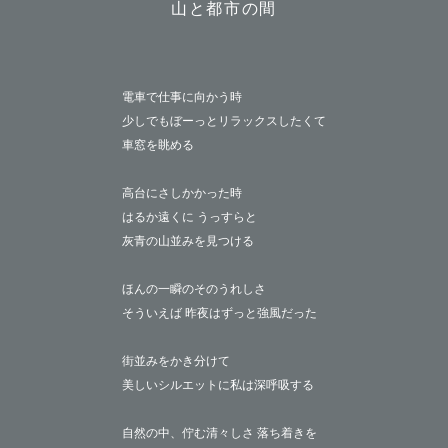
山と都市の間
電車で仕事に向かう時
少しでもぼーっとリラックスしたくて
車窓を眺める
高台にさしかかった時
はるか遠くに うっすらと
灰青の山並みを見つける
ほんの一瞬のそのうれしさ
そういえば 昨夜はずっと強風だった
街並みをかき分けて
美しいシルエットに私は深呼吸する
自然の中、佇む清々しさ 落ち着きを