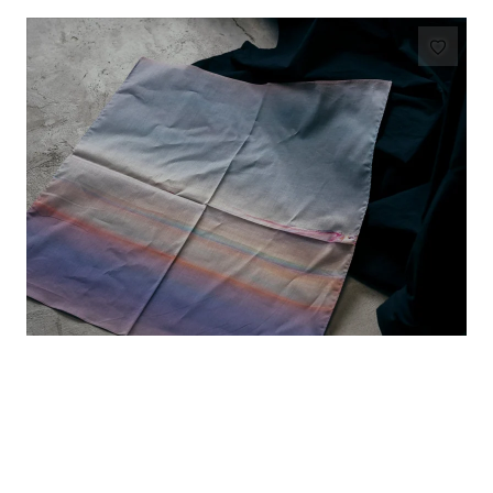
油彩画家・安田悠ハンカチ「Between-Kiri no rinkaku-」