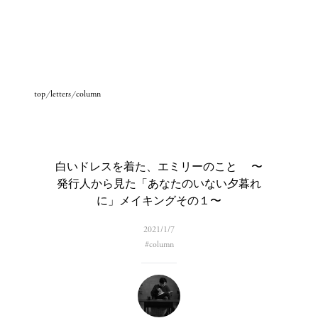
top
letters
column
白いドレスを着た、エミリーのこと 〜
発行人から見た「あなたのいない夕暮れ
に」メイキングその１〜
2021/1/7
#
column