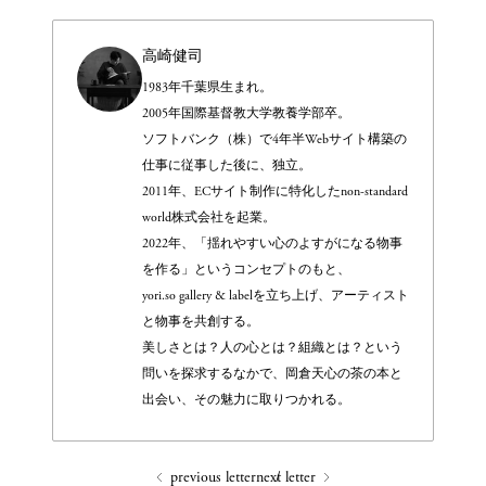
高崎健司
1983年千葉県生まれ。
2005年国際基督教大学教養学部卒。
ソフトバンク（株）で4年半Webサイト構築の
仕事に従事した後に、独立。
2011年、ECサイト制作に特化したnon-standard
world株式会社を起業。
2022年、「揺れやすい心のよすがになる物事
を作る」というコンセプトのもと、
yori.so gallery & labelを立ち上げ、アーティスト
と物事を共創する。
美しさとは？人の心とは？組織とは？という
問いを探求するなかで、岡倉天心の茶の本と
出会い、その魅力に取りつかれる。
previous letter
next letter