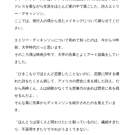
ドレスを着ながら生涯をほとんど家の中で過ごした、詩人エミリ
ー・デキィンソン。
ここでは、発行人の僕から見たメイキングについて綴らせてくだ
さい。
エミリー・ディキンソンについて初めて知ったのは、今から18年
前、大学時代だっと思います。
そのころ僕は映画少年で、大学の先輩とよくアート談義をしてい
ました。
「ひきこもりでほとんど恋愛したことないのに、恋愛に関する優
れた詩をたくさん残して、アメリカの歴史に名を残した詩人。だ
から高崎くん、人は経験がなくても想像力があれば歴史に名を残
せるんだよ。」
そんな風に先輩からディキンソンを紹介されたのを覚えていま
す。
「ほんとうは深く人と関わりたいと願っているのに、繊細すぎた
り、不器用すぎたりでそれがうまくてきない」