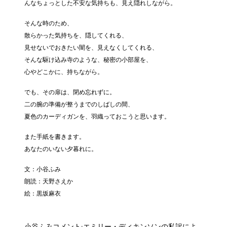
んなちょっとした不安な気持ちも、見え隠れしながら。
そんな時のため、
散らかった気持ちを、隠してくれる、
見せないでおきたい闇を、見えなくしてくれる、
そんな駆け込み寺のような、秘密の小部屋を、
心やどこかに、持ちながら。
でも、その扉は、閉め忘れずに。
二の腕の準備が整うまでのしばしの間、
夏色のカーディガンを、羽織っておこうと思います。
また手紙を書きます。
あなたのいない夕暮れに。
文：小谷ふみ
朗読：天野さえか
絵：黒坂麻衣
小谷ふみコメント:エミリー・ディキンソンの私訳によ