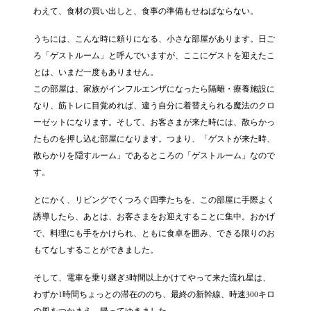
わえて、食材の買い出しと、食事の準備もせねばならない。
うちには、こんな時に頼りになる、小さな部屋があります。日ご
ろ「ゲストルーム」と呼んでいますが、ここにゲストを迎えたこ
とは、いまだ一度もありません。
この部屋は、家族がインフルエンザになったら隔離・療養施設に
なり、筋トレに目覚めれば、違う自分に着替えられる魔法のクロ
ーゼットになります。そして、お客さまが来た時には、散らかっ
たものを押し込む部屋になります。つまり、「ゲストが来た時、
散らかりを隠すルーム」であるところの「ゲストルーム」なので
す。
とにかく、リビングでくつろぐ四季たちを、この部屋に手際よく
誘導したら、あとは、お客さまをお迎えすることに集中。おかげ
で、料理にも手をかけられ、ともに食卓を囲み、できる限りのお
もてなしすることができました。
そして、電車を乗り継ぎ3時間以上かけてやって来た流れ星は、
わずか1時間ちょっとの滞在ののち、最終の新幹線、時速300キロ