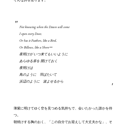
そんな詩を送ります。
Not knowing when the Dawn will come
I open every Door,
Or has it Feathers, like a Bird,
Or Billows, like a Shoreー
夜明けが いつ来てもいいように
あらゆる扉を 開けておく
夜明けは
鳥のように 羽ばたいて
浜辺のように 波よせるから
薄紫に明けてゆく空を見つめる気持ちで、会いたかった誰かを待
つ。
朝焼けする胸のおく、「この自分でお迎えして大丈夫かな」、そ