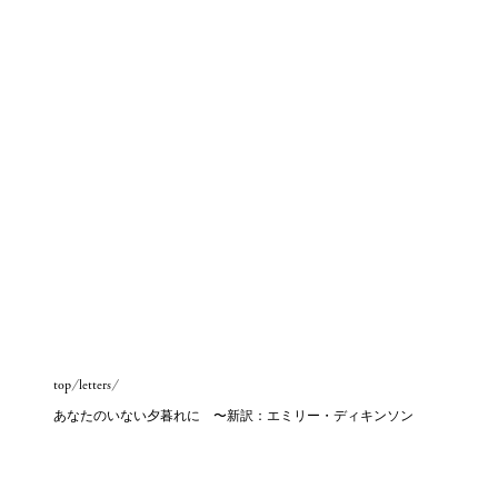
top
letters
あなたのいない夕暮れに 〜新訳：エミリー・ディキンソン