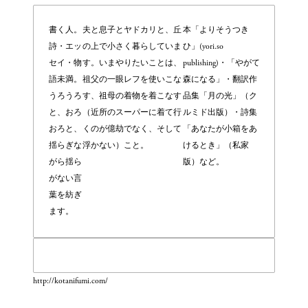
書く人。
夫と息子とヤドカリと、丘
本「よりそうつき
詩・エッ
の上で小さく暮らしていま
ひ」(yori.so
セイ・物
す。いまやりたいことは、
publishing)・「やがて
語未満。
祖父の一眼レフを使いこな
森になる」・翻訳作
うろうろ
す、祖母の着物を着こなす
品集「月の光」（ク
と、おろ
（近所のスーパーに着て行
ルミド出版）・詩集
おろと、
くのが億劫でなく、そして
「あなたが小箱をあ
揺らぎな
浮かない）こと。
けるとき」（私家
がら揺ら
版）など。
がない言
葉を紡ぎ
ます。
http://kotanifumi.com/