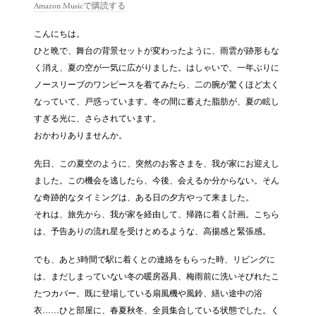
Amazon Musicで購読する
こんにちは。
ひと晩で、舞台の背景セットが変わったように、雨雲が跡形もな
く消え、夏の空が一気に広がりました。はしゃいで、一年ぶりに
ノースリーブのワンピースを着てみたら、二の腕が驚くほど太く
なっていて、戸惑っています。冬の間に蓄えた脂肪が、夏の眩し
すぎる光に、さらされています。
おかわりありませんか。
先日、この夏空のように、突然のお客さまを、我が家にお迎えし
ました。この機会を逃したら、今後、会えるか分からない。そん
な奇跡的なタイミングは、ある日の夕方やって来ました。
それは、旅先から、我が家を経由して、帰路に着く計画。こちら
は、予告ありの流れ星を受けとめるような、高揚感と緊張感。
でも、あと3時間で駅に着くとの連絡をもらった時、リビングに
は、まだしまっていない冬の暖房器具、梅雨前に洗いそびれたこ
たつカバー、既に登場している扇風機や風鈴、繕い途中の浴
衣……ひと部屋に、春夏秋冬、全員集合している状態でした。く