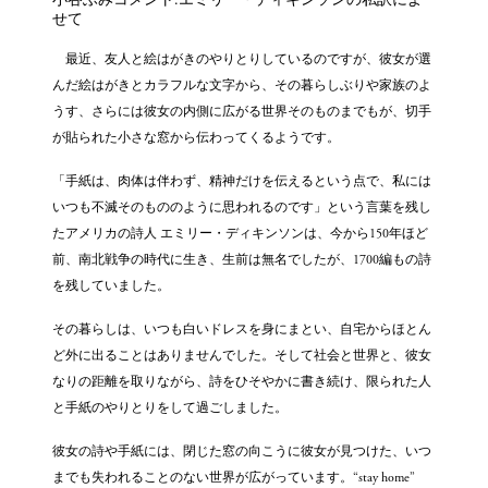
せて
最近、友人と絵はがきのやりとりしているのですが、彼女が選
んだ絵はがきとカラフルな文字から、その暮らしぶりや家族のよ
うす、さらには彼女の内側に広がる世界そのものまでもが、切手
が貼られた小さな窓から伝わってくるようです。
「手紙は、肉体は伴わず、精神だけを伝えるという点で、私には
いつも不滅そのもののように思われるのです」という言葉を残し
たアメリカの詩人 エミリー・ディキンソンは、今から150年ほど
前、南北戦争の時代に生き、生前は無名でしたが、1700編もの詩
を残していました。
その暮らしは、いつも白いドレスを身にまとい、自宅からほとん
ど外に出ることはありませんでした。そして社会と世界と、彼女
なりの距離を取りながら、詩をひそやかに書き続け、限られた人
と手紙のやりとりをして過ごしました。
彼女の詩や手紙には、閉じた窓の向こうに彼女が見つけた、いつ
までも失われることのない世界が広がっています。“stay home”