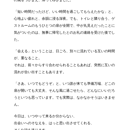
の風をつかまえ、帰ってゆきました。
「短い時間だったけど、いい時間を過ごしてもらえたかな」と、
心地よい疲れと、余韻に浸る深夜。でも、トイレと隣り合う、ゲ
ストルームのもうひとつの扉が全開で、中が丸見えだったことに
気がついたのは、無事に帰宅したとのお礼の連絡を受けた後でし
た。
「会える」ということは、日ごろ、別々に流れている互いの時間
が、重なること。
それは、前々からすり合わせられることもあれば、突然に互いの
流れが合い出すこともあります。
「さあ、いつでもどうぞ」と、いつ誰が来ても準備万端、どこの
扉が開いても大丈夫、そんな風に過ごせたら、どんなにいいだろ
うといつも思っています。でも実際は、なかなかそうはいきませ
ん。
今日は、いつやって来るか分からない、
出会いへのそなえを、はっと思い出させてくれる、