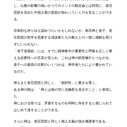
し、仏教の影響の強いかつてのインドの観念論とは対照に、老荘
思想を含めた中国土着の思想が加わっていくのを見ることができ
る。
宗派的な誇りゆえ認めづらいかもしれないが、南宗禅と老子、老
荘思想の哲学を思索する清談家たちの教えとの一致に感銘を受け
ずにいられない。
「老子道徳経」には、すでに精神集中の重要性と呼吸を正しく整
える必要性への言及が見られ、これは禅の瞑想修行とつながる。
老子への最高の注釈のいくつかは、禅学者たちにより書かれてい
るのだ。
禅もまた老荘思想と同じく、「相対性」に重きを置く。
ある禅の師は、「禅とは南の空に北極星を見出すこと」と表現し
た。
禅における悟りは、矛盾するものを同時に存在すると感じられて
はじめて達することができる。
さらに禅は、老荘思想と同じく個人主義の強き擁護者である。