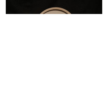
南景製陶園・5寸皿(白練) 2個セット
¥6,600