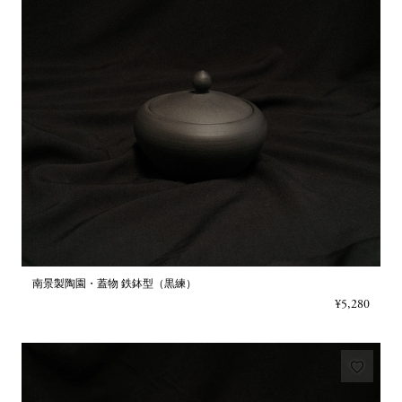
南景製陶園・蓋物 鉄鉢型（黒練）
¥5,280