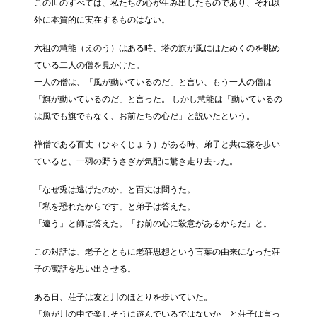
この世のすべては、私たちの心が生み出したものであり、それ以
外に本質的に実在するものはない。
六祖の慧能（えのう）はある時、塔の旗が風にはためくのを眺め
ている二人の僧を見かけた。
一人の僧は、「風が動いているのだ」と言い、もう一人の僧は
「旗が動いているのだ」と言った。 しかし慧能は「動いているの
は風でも旗でもなく、お前たちの心だ」と説いたという。
禅僧である百丈（ひゃくじょう）がある時、弟子と共に森を歩い
ていると、一羽の野うさぎが気配に驚き走り去った。
「なぜ兎は逃げたのか」と百丈は問うた。
「私を恐れたからです」と弟子は答えた。
「違う」と師は答えた。「お前の心に殺意があるからだ」と。
この対話は、老子とともに老荘思想という言葉の由来になった荘
子の寓話を思い出させる。
ある日、荘子は友と川のほとりを歩いていた。
「魚が川の中で楽しそうに遊んでいるではないか」と荘子は言っ