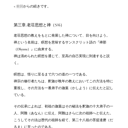
<
前回
からの続きです。
第三章.老荘思想と禅（5/6）
老荘思想の教えをもとに発展した禅について、目を向けよう。
禅という名前は、瞑想を意味するサンスクリット語の『禅那
（Dhyana）』に由来する。
禅は清められた瞑想を通じて、至高の自己実現に到達すると説
く。
瞑想は、悟りに至るまで六つの道の一つである。
禅宗の修行者たちは、釈迦が晩年の教えにおいてこの方法を特に
重視し、その方法を一番弟子の迦葉（かしよう）に伝えたと記し
ている。
その伝承によれば、初祖の迦葉はその秘法を釈迦の十大弟子の一
人、阿難（あなん）に伝え、阿難はさらに次の祖師へと伝えた。
こうしてその法は歴代の祖師を経て、第二十八祖の菩提達磨（だ
るま）に至ったのである。