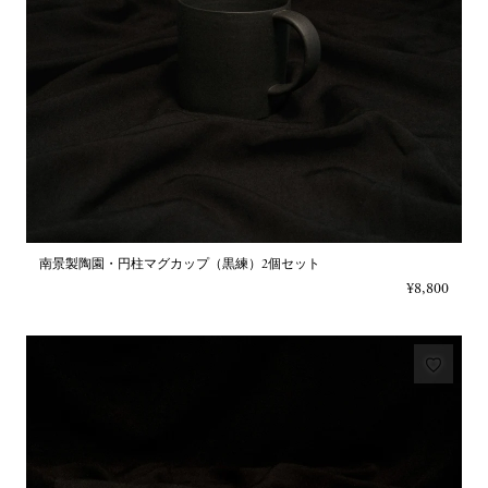
南景製陶園・円柱マグカップ（黒練）2個セット
¥8,800