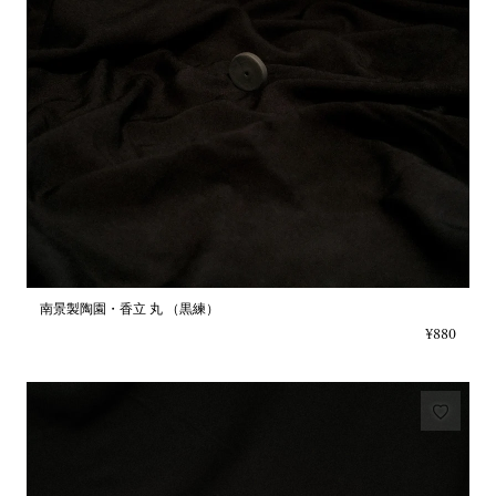
南景製陶園・香立 丸 （黒練）
¥880