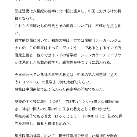
菩提達磨は六世紀の前半に北中国に渡来し、中国における禅の初
祖となった。
これらの祖師たちの歴史とその教義については、不確かな点も多
い。
哲学的側面において、初期の禅は一方では龍樹（ナーガールジュ
ナ）の、この世界はすべて「空（くう）」であるとするインド的
否定主義と、他方ではインドの哲学者、シャンカラーチャーリヤ
が体系化した智慧の哲学と、親和性を持つように思われる。
今日伝わっている禅の最初の教えは、中国の第六祖慧能（えの
う）（637-713）の登場まで待たねばならない。
慧能は中国南部で広く伝わった南宗禅の開祖であった。
慧能のすぐ後に馬祖（ばそ）（788年没）という偉大な祖師が続
き、禅を中国人の生活の中に生きた教えとして根づかせた。
馬祖の弟子である百丈（ひゃくじょう）（719-814）は、初めて禅
寺を創設し、儀礼と戒律を定めた。
馬祖以降の禅宗において、揚子江流域で発展した精神性が融合