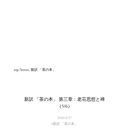
top
letters
新訳 「茶の本」
新訳 「茶の本」 第三章：老荘思想と禅
（5/6）
2026/3/27
#
新訳 「茶の本」