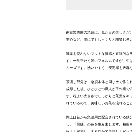
南景製陶園の急須は、見た目の美しさだ
重心など、誰にでもしっくりと馴染む使
釉薬を使わないマットな質感と直線的な
す。一見平たく浅いフォルムですが、中
ムーズです。洗いやすく、安定感も抜群
茶漉し部分は、急須本体と同じ土で作ら
成形した後、ひとひとつ職人が手作業で
す。程よい大きさでしっかりと茶葉をキ
れているので、美味しいお茶を淹れるこ
陶土は昔から急須用に配合されている鉄
し、「黒練」の色を生み出します。釉薬
程よく緩和し、まろやかで美味しく変化