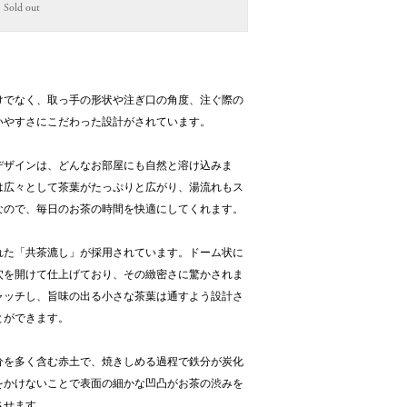
Sold out
けでなく、取っ手の形状や注ぎ口の角度、注ぐ際の
いやすさにこだわった設計がされています。
デザインは、どんなお部屋にも自然と溶け込みま
は広々として茶葉がたっぷりと広がり、湯流れもス
なので、毎日のお茶の時間を快適にしてくれます。
れた「共茶漉し」が採用されています。ドーム状に
穴を開けて仕上げており、その緻密さに驚かされま
ャッチし、旨味の出る小さな茶葉は通すよう設計さ
とができます。
分を多く含む赤土で、焼きしめる過程で鉄分が炭化
をかけないことで表面の細かな凹凸がお茶の渋みを
させます。