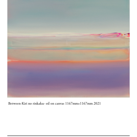
 Between-Kiri no rinkaku- oil on canvas 1167mm×1167mm 2021